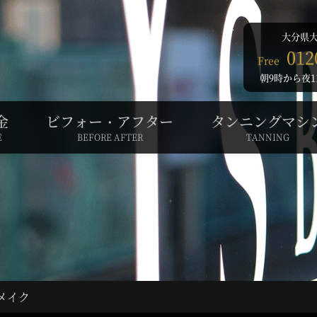
大分県大
012
Free
朝9時から夜1
金
ビフォー・アフター
タンニングマシ
E
BEFORE AFTER
TANNING
メイク