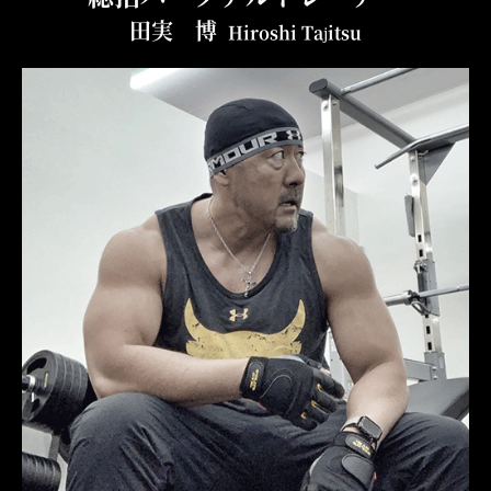
田実 博
Hiroshi Tajitsu